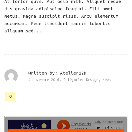
At tortor quis. Aut odio nibh. Aliquet neque
dis gravida adipiscing feugiat. Elit amet
metus. Magna suscipit risus. Arcu elementum
accumsan. Pede tincidunt mauris lobortis
aliquam sed...
Written by:
Atelier12D
4 novembre 2016
,
Catégorie:
Design
,
News
0