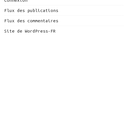
Connexion
Flux des publications
Flux des commentaires
Site de WordPress-FR
ATELIER-12DOUZE
Basé au cœur des Alpes, Atelier-12Douze créé
votre identité visuelle, réalise vos supports
de communication, conçoit, fabrique et pose
votre signalétique.
Une offre globale qui s’adresse à toutes les
structures, entreprises, commerçants ou