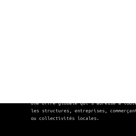
ATELIER-12DOUZE
Basé au cœur des Alpes, Atelier-12Douz
créé votre identité visuelle, réalise
vos supports de communication, conçoit
fabrique et pose votre signalétique.
Une offre globale qui s’adresse à tout
les structures, entreprises, commerçan
ou collectivités locales.