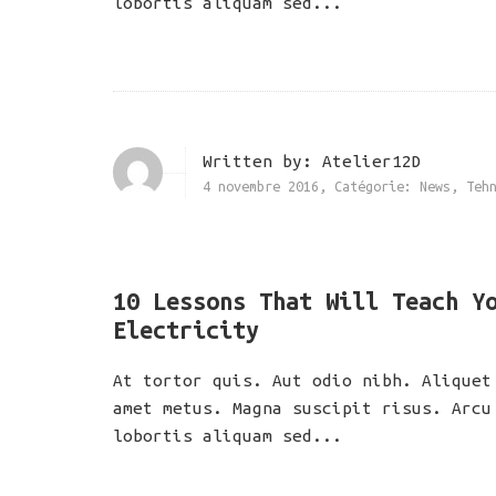
lobortis aliquam sed...
Written by:
Atelier12D
4 novembre 2016
,
Catégorie:
News
,
Teh
10 Lessons That Will Teach Y
Electricity
At tortor quis. Aut odio nibh. Aliquet
amet metus. Magna suscipit risus. Arcu
lobortis aliquam sed...