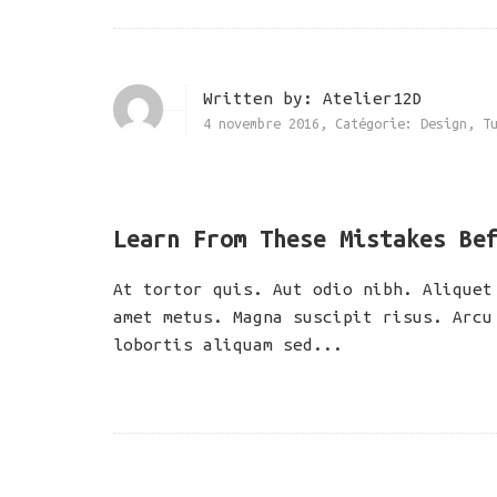
Written by:
Atelier12D
4 novembre 2016
,
Catégorie:
Design
,
T
Learn From These Mistakes Be
At tortor quis. Aut odio nibh. Aliquet
amet metus. Magna suscipit risus. Arcu
lobortis aliquam sed...